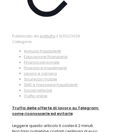
Pubblicato da
Antifuffa
il
10/02/2026
Categorie
Annunci fraudolenti
Educazione finanziaria
Finanza personale
Finanzia e investimenti
Lavoro e carriera
Sicurezza mobile
SMS e messaggi fraudolenti
Social network
Truffe online
Truffa delle offerte di lavoro su Telegram:
come riconoscerle ed evitarle
Leggere questo articolo ti costerà 2 minuti.
Non farlo potrebbe costarti centinaia di euro.