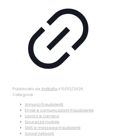
Pubblicato da
Antifuffa
il
10/02/2026
Categorie
Annunci fraudolenti
Email e comunicazioni fraudolente
Lavoro e carriera
Sicurezza mobile
SMS e messaggi fraudolenti
Social network