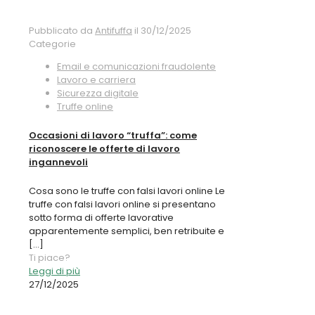
Pubblicato da
Antifuffa
il
30/12/2025
Categorie
Email e comunicazioni fraudolente
Lavoro e carriera
Sicurezza digitale
Truffe online
Occasioni di lavoro “truffa”: come
riconoscere le offerte di lavoro
ingannevoli
Cosa sono le truffe con falsi lavori online Le
truffe con falsi lavori online si presentano
sotto forma di offerte lavorative
apparentemente semplici, ben retribuite e
[…]
Ti piace?
Leggi di più
27/12/2025