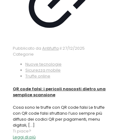
Pubblicato da
Antifuffa
il
27/12/2025
Categorie
Nuove tecnologie
Sicurezza mobile
Truffe online
QR code falsi: i pericoli nascosti dietro una
semplice scansione
Cosa sono le truffe con QR code falsi Le truffe
con QR code falsi sfruttano l’uso sempre più
diffuso dei codici QR per pagamenti, menu
digitali,
[…]
Ti piace?
Leggi di più