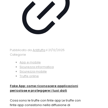
Pubblicato da
Antifuffa
il
21/12/2025
Categorie
App e mobile
Sicurezza informatica
Sicurezza mobile
Truffe online
Fake App: come riconoscere applicazioni
pericolose e proteggere i tuoi dati
Cosa sono le truffe con finte app Le truffe con
finte app consistono nella diffusione di