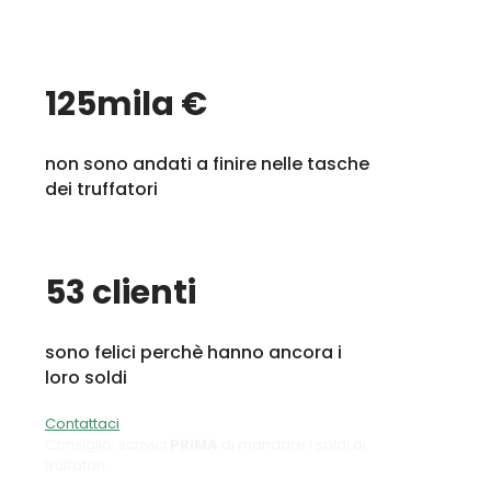
125
mila €
non sono andati a finire nelle tasche
dei truffatori
53
clienti
sono felici perchè hanno ancora i
loro soldi
Contattaci
Consiglio: scrivici
PRIMA
di mandare i soldi ai
truffatori.